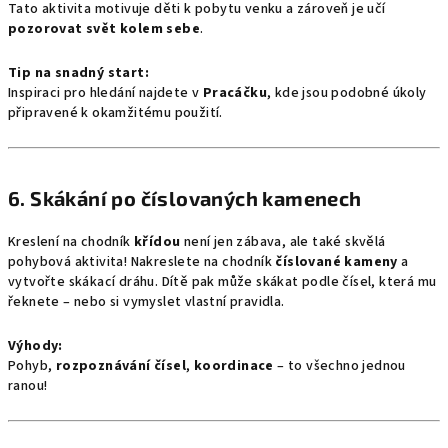
Tato aktivita motivuje děti k pobytu venku a zároveň je učí
pozorovat svět kolem sebe
.
Tip na snadný start:
Inspiraci pro hledání najdete v
Pracáčku
, kde jsou podobné úkoly
připravené k okamžitému použití.
6.
Skákání po číslovaných kamenech
Kreslení na chodník
křídou
není jen zábava, ale také skvělá
pohybová aktivita! Nakreslete na chodník
číslované kameny
a
vytvořte skákací dráhu. Dítě pak může skákat podle čísel, která mu
řeknete – nebo si vymyslet vlastní pravidla.
Výhody:
Pohyb,
rozpoznávání čísel
,
koordinace
– to všechno jednou
ranou!