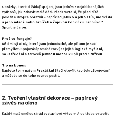
Obrázky, které si žádají spojení, jsou jedním z nejoblíbenějších
způsobů, jak zabavit malé děti. Představte si, že před dítě
položíte dvojice obrázků – například
jablko a jeho stín, medvěda
a jeho mládě nebo hrníček a čajovou konvičku
. Jeho úkol?
Spojit je čarou.
Proč to funguje?
Děti milují úkoly, které jsou jednoduché, ale přitom je nutí
přemýšlet. Spojování pomáhá rozvíjet jejich
logické myšlení
,
soustředění
a zároveň
jemnou motoriku
při práci s tužkou.
Tip na bonus:
Najdete to i v našem
Pracáčku
! Stačí otevřít kapitolu „Spojování“
a můžete se do toho rovnou pustit.
2.
Tvoření vlastní dekorace – papírový
závěs na okno
Každý malý umělec si rád vystaví své výtvory. A co třeba vytvořit