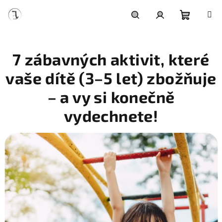
Přejít
na
obsah
Nákupní
Hledat
Přihlášení
7 zábavných aktivit, které
košík
vaše dítě (3–5 let) zbožňuje
– a vy si konečně
vydechnete!