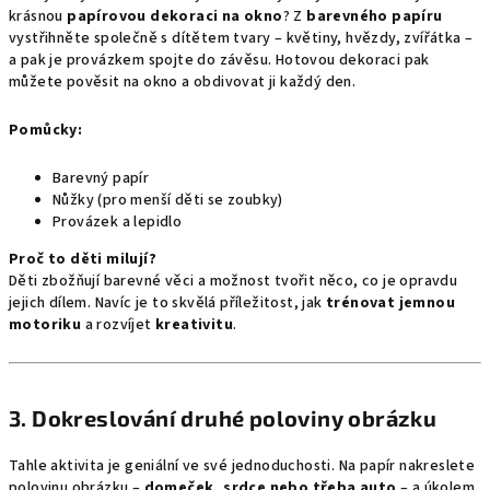
krásnou
papírovou dekoraci na okno
? Z
barevného papíru
vystřihněte společně s dítětem tvary – květiny, hvězdy, zvířátka –
a pak je provázkem spojte do závěsu. Hotovou dekoraci pak
můžete pověsit na okno a obdivovat ji každý den.
Pomůcky:
Barevný papír
Nůžky (pro menší děti se zoubky)
Provázek a lepidlo
Proč to děti milují?
Děti zbožňují barevné věci a možnost tvořit něco, co je opravdu
jejich dílem. Navíc je to skvělá příležitost, jak
trénovat jemnou
motoriku
a rozvíjet
kreativitu
.
3.
Dokreslování druhé poloviny obrázku
Tahle aktivita je geniální ve své jednoduchosti. Na papír nakreslete
polovinu obrázku –
domeček, srdce nebo třeba auto
– a úkolem