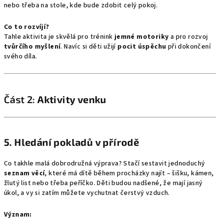
nebo třeba na stole, kde bude zdobit celý pokoj.
Co to rozvíjí?
Tahle aktivita je skvělá pro trénink
jemné motoriky
a pro rozvoj
tvůrčího myšlení
. Navíc si děti užijí
pocit úspěchu
při dokončení
svého díla.
Část 2:
Aktivity venku
5.
Hledání pokladů v přírodě
Co takhle malá dobrodružná výprava? Stačí sestavit jednoduchý
seznam věcí
, které má dítě během procházky najít – šišku, kámen,
žlutý list nebo třeba peříčko. Děti budou nadšené, že mají jasný
úkol, a vy si zatím můžete vychutnat čerstvý vzduch.
Význam: