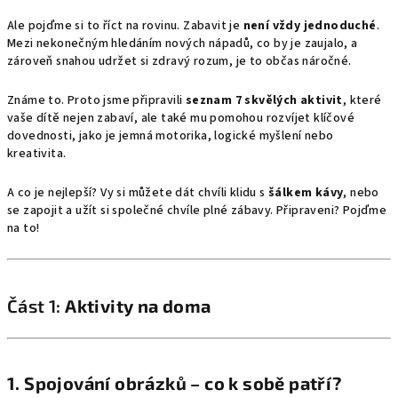
Ale pojďme si to říct na rovinu. Zabavit je
není vždy jednoduché
.
Mezi nekonečným hledáním nových nápadů, co by je zaujalo, a
zároveň snahou udržet si zdravý rozum, je to občas náročné.
Známe to. Proto jsme připravili
seznam 7 skvělých aktivit
, které
vaše dítě nejen zabaví, ale také mu pomohou rozvíjet klíčové
dovednosti, jako je jemná motorika, logické myšlení nebo
kreativita.
A co je nejlepší? Vy si můžete dát chvíli klidu s
šálkem kávy
, nebo
se zapojit a užít si společné chvíle plné zábavy. Připraveni? Pojďme
na to!
Část 1:
Aktivity na doma
1.
Spojování obrázků – co k sobě patří?