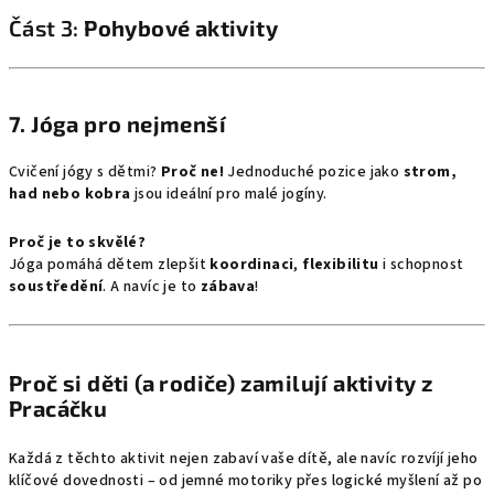
Část 3:
Pohybové aktivity
7.
Jóga pro nejmenší
Cvičení jógy s dětmi?
Proč ne!
Jednoduché pozice jako
strom,
had nebo kobra
jsou ideální pro malé jogíny.
Proč je to skvělé?
Jóga pomáhá dětem zlepšit
koordinaci
,
flexibilitu
i schopnost
soustředění
. A navíc je to
zábava
!
Proč si děti (a rodiče) zamilují aktivity z
Pracáčku
Každá z těchto aktivit nejen zabaví vaše dítě, ale navíc rozvíjí jeho
klíčové dovednosti – od jemné motoriky přes logické myšlení až po