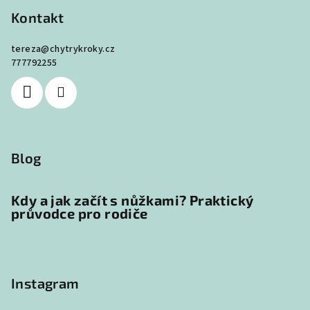
p
Kontakt
a
tereza
@
chytrykroky.cz
t
777792255
í
Blog
Kdy a jak začít s nůžkami? Praktický
průvodce pro rodiče
Instagram