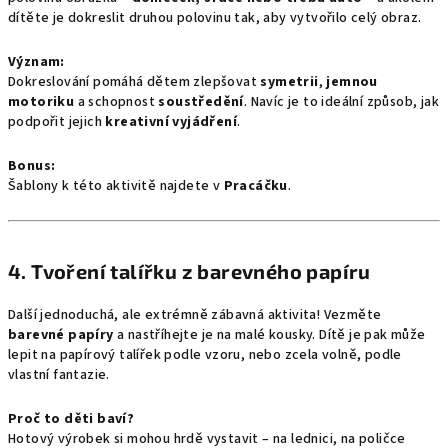
dítěte je dokreslit druhou polovinu tak, aby vytvořilo celý obraz.
Význam:
Dokreslování pomáhá dětem zlepšovat
symetrii
,
jemnou
motoriku
a schopnost
soustředění
. Navíc je to ideální způsob, jak
podpořit jejich
kreativní vyjádření
.
Bonus:
Šablony k této aktivitě najdete v
Pracáčku
.
4.
Tvoření talířku z barevného papíru
Další jednoduchá, ale extrémně zábavná aktivita! Vezměte
barevné papíry
a nastříhejte je na malé kousky. Dítě je pak může
lepit na papírový talířek podle vzoru, nebo zcela volně, podle
vlastní fantazie.
Proč to děti baví?
Hotový výrobek si mohou hrdě vystavit – na lednici, na poličce